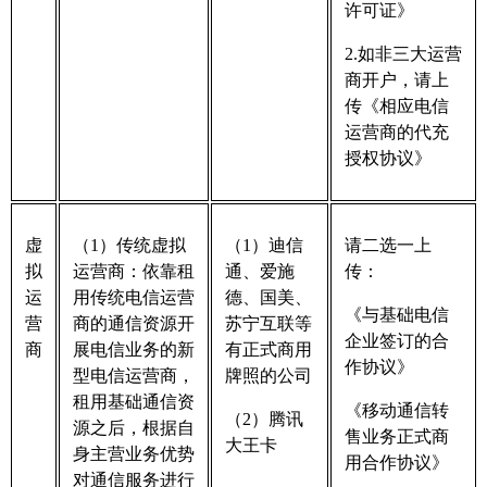
许可证》
2.如非三大运营
商开户，请上
传《相应电信
运营商的代充
授权协议》
虚
（1）传统虚拟
（1）迪信
请二选一上
拟
运营商：依靠租
通、爱施
传：
运
用传统电信运营
德、国美、
《与基础电信
营
商的通信资源开
苏宁互联等
企业签订的合
商
展电信业务的新
有正式商用
作协议》
型电信运营商，
牌照的公司
租用基础通信资
《移动通信转
（2）腾讯
源之后，根据自
售业务正式商
大王卡
身主营业务优势
用合作协议》
对通信服务进行