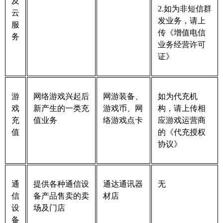
及
2.如为非短信群
云
发业务，请上
服
传《增值电信
务
业务经营许可
证》
游
网络游戏兴起后
网游装备、
如为代充机
戏
新产生的一类充
游戏币、网
构，请上传相
充
值业务
络游戏点卡
应游戏运营商
值
的《代充授权
协议》
通
提供各种通信设
通达通讯器
无
信
备产品售卖的卖
材店
设
场及门店
备