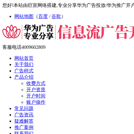
您好!本站由巨宣网络搭建,专业分享华为广告投放/华为推广开
网站地图
（
百度
/
谷歌
）
客服电话
4009602809
网站首页
关于我们
广告样式
产品介绍
收费方式
开户资质
开户时间
账户操作
常见问题
广告资讯
疑难解答
推广案例
联系我们