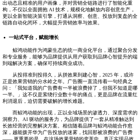
出动态且精准的用户画像，并对营销全链路进行了智能化重
构，不仅以全面拥抱 AI 技术，规模化地解放内容创意生产，
更以全新智能决策引擎，打通从洞察、创意、投放到复盘的全
链路自动化闭环，大幅提升营销效率与效果。
一站式平台，赋能增长
鲸鸿动能作为鸿蒙生态的统一商业化平台，通过聚合分发
和专业服务，能够为品牌提供从用户获取到品牌心智提升的端
到端解决方案，确保可持续商业成功。
从投得准到投得久，从拼效果到建心智，2025 年，或许
正是效果营销的分水岭之年。广告圈一直流传着一句经典之
问：「我知道我的广告费有一半被浪费掉了，但我不知道是哪
一半。」这不仅是萦绕行业数十年的痛点，更是品牌在流量红
利消退后，迫切需要破解的增长难题。
而鲸鸿动能的出现，正以全域场景的渗透力、深度需求的
洞察力、AI 驱动的服务力，为品牌提供了一套从精准触达到
长效经营的完整解决方案。相信随着品牌与鲸鸿动能合作愈
深，越能拨开华为广告投放的迷雾，找回那被浪费的广告费
—— 更重要的是，在这场效果营销的变革中，真正实现品效