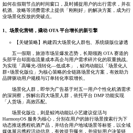
如何在假期节点的时间窗口，及时捕捉用户的出行需求，并在
机酒、攻略等消费需求上提供「刚刚好」的解决方案，成为行
业场景化投放的突破点。
1、场景化营销，撬动 OTA 平台增长的新引擎
【关键策略】构建四大场景化人群包、系统级版位渗透
五一假期，旅游市场呈爆发态势，长期领跑 OTA 赛道的
头部平台却面临流量成本高企与用户需求碎片化的双重挑战。
为实现「高曝光-强转化—低成本」，鲸鸿动能以「场景化人
群+场景化版位」为核心策略的全链路场景化方案，有效助力
品牌驱动用户规模与订单转化率双增长。
场景化人群，即华为广告基于对五一用户个性化机酒需求
的深洞察，拆解出四大场景人群，依托平台 DMP 功能实现
「人货场」高效匹配。
场景化版位，则是鲸鸿动能以小艺建议促活与
HarmonyOS 服务为核心，分别在用户的旅行场景搜索行为下
动态推送携程机酒产品，并结合用户地域场景等标签，以全域
媒体展示携程活动信息，有效提升曝光，并缩短用户决策链