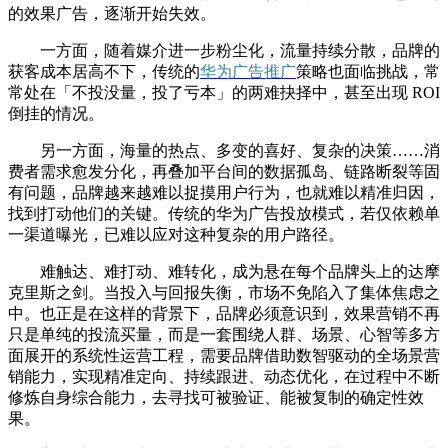
的效果广告，逐渐开始失效。
一方面，随着媒介进一步粉尘化，流量持续分散，品牌的
获客成本居高不下，传统的
华为广告推广
策略也面临挑战，常
常处在「不投没量，投了亏本」的两难抉择中，甚至出现 ROI
倒挂的情况。
另一方面，海量的热点、多变的喜好、复杂的决策……消
费者需求愈发分化，再叠加平台间的数据孤岛、链路断裂等固
有问题，品牌越来越难以捉摸用户行为，也就难以精准归因，
找到打动他们的关键。传统的华为广告投放模式，若仅依赖单
一渠道曝光，已难以应对这种复杂的用户路径。
难触达、难打动、难转化，成为悬在每个品牌头上的达摩
克里斯之剑。当投入与回报失衡，市场不免陷入了集体焦虑之
中。也正是在这样的背景下，品牌必须意识到，效果营销不再
只是单纯的投流买量，
而是一套围绕人群、场景、心智等多方
面展开的系统性运营工程，需要品牌借助数智驱动的全场景营
销能力，实现精准定向、持续跟进、动态优化，在过程中不断
修炼自身综合能力，去寻找可被验证、能被复制的确定性效
果。