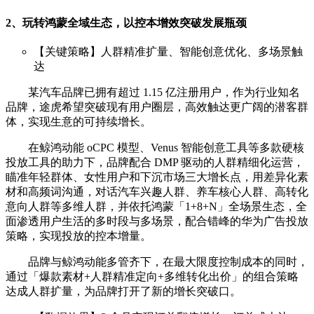
2、
玩转鸿蒙全域生态，以控本增效突破发展瓶颈
【关键策略】人群精准扩量、智能创意优化、多场景触
达
某汽车品牌已拥有超过 1.15 亿注册用户，作为行业知名
品牌，途虎希望突破现有用户圈层，高效触达更广阔的潜客群
体，实现生意的可持续增长。
在鲸鸿动能 oCPC 模型、Venus 智能创意工具等多款硬核
投放工具的助力下，品牌配合 DMP 驱动的人群精细化运营，
瞄准年轻群体、女性用户和下沉市场三大增长点，用差异化素
材和高频词沟通，对话汽车兴趣人群、养车核心人群、高转化
意向人群等多维人群，并依托鸿蒙「1+8+N」全场景生态，全
面渗透用户生活的多时段与多场景，配合错峰的华为广告投放
策略，实现投放的控本增量。
品牌与鲸鸿动能多管齐下，在最大限度控制成本的同时，
通过「爆款素材+人群精准定向+多维转化出价」的组合策略
达成人群扩量，为品牌打开了新的增长突破口。