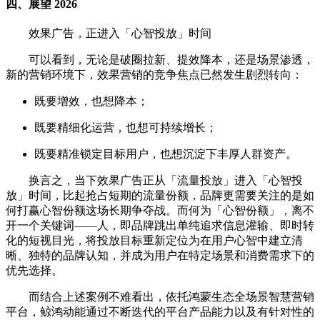
四、展望 2026
效果广告，正进入「心智投放」时间
可以看到，无论是破圈拉新、提效降本，还是场景渗透，
新的营销环境下，效果营销的竞争焦点已然发生剧烈转向：
既要增效，也想降本；
既要精细化运营，也想可持续增长；
既要精准锁定目标用户，也想沉淀下丰厚人群资产。
换言之，当下效果广告正从「流量投放」进入「心智投
放」时间，比起抢占短期的流量份额，品牌更需要关注的是如
何打赢心智份额这场长期争夺战。而何为「心智份额」，离不
开一个关键词——人，即品牌跳出单纯追求信息灌输、即时转
化的短视目光，将投放目标重新定位为在用户心智中建立清
晰、独特的品牌认知，并成为用户在特定场景和消费需求下的
优先选择。
而结合上述案例不难看出，依托鸿蒙生态全场景智慧营销
平台，鲸鸿动能通过不断迭代的平台产品能力以及有针对性的