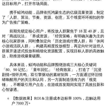
达目标用户，打开市场局面。
携手鲸鸿动能，品牌依托鸿蒙生态的亿级流量资源，制定
了「人群、算法、节奏、资源、创意」五个维度环环相扣的华
为广告推广策略。
前期先锁定核心用户，将投放人群聚焦于 18 至 40 岁，且
对「商战玩法」「养成资源」「经营策略」有明确兴趣为主的
核心玩家群体，同时叠加定向「历史游戏付费人群」和「休闲
小游戏活跃人群」，构建高精度投放模型，再定向针对这些人
群展开递进式投放和精细化资源配置，实现目标人群的高效触
达，助推游戏爆量破圈。
具体来说，鲸鸿动能和品牌围绕游戏三大核心关键词
「80、90 记忆」「童年回忆」「经商致富」，打造了「沉浸
剧情+情怀共鸣」双引擎驱动的素材矩阵，一方面通过怀旧情
绪唤醒用户的关注和认同，另一方面制造强有力的「视觉
锤」，不断吸引用户点击，在游戏首发期间实现了高效拉新和
心智渗透。
【数据效果】ROI & 注册成本达标率 100%，总触达用
户 7000 万+