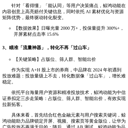
针对「看得懂」「能认同」等用户决策痛点，鲸鸿动能在
内容创意上高亮赔付关键信息，同时依托 AI 素材优化与资源
矩阵优势，最终驱动转化裂变。
【数据效果】日曝光量 2000 万+，投保量提升 300%+，
开屏素材点击率 15.6%
3、瞄准「流量神器」，转化不再「过山车」
【关键策略】占版位、筛人群、智能出价
作为实现 A+H 股上市的券商，中品牌在 2024 年初遇到
投放难题：投放量级上不去，转化数据像「过山车」，增长难
稳定。
依托平台海量用户资源和精准投放技术，鲸鸿动能为中信
证券拟定三步走策略：占版位、筛人群、智能出价，有效实现
拉新拓客。
具体来看，首先结合红色金融元素与用户搜索关键词，鲸
鸿动能助力品牌锁定开屏、视频、搜索页等黄金版位，让华为
广告投放不再漫无目的；随后，通过 AB 测试，鲸鸿动能为品