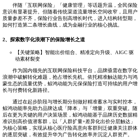
伴随「互联网保险」「健康管理」等话题升温，全民保险
意识有显著提升。但随着传统渠道流量增长空间收窄，且用户
质量参差不齐，保险行业告别高增长时代，进入结构转型期，
如何打造第二条增长曲线，成为金融行业的核心挑战。
2、探索数字化浪潮下的保险增长之道
【关键策略】智能出价组合、精准定向升级、AIGC 驱
动素材裂变
作为国内领先的互联网保险科技平台，品牌亟需在数字化
浪潮中破解转化难题，抢占增长先机。依托精准触达能力与鸿
蒙生态的流量优势，鲸鸿动能为元保保险打造可持续的用户增
长与付费转化新路径。
通过在起步阶段与增长期分别做好精准蓄水与实时控本，
鲸鸿动能率先助力品牌达成「降本」与「增量」双重突破。随
后在更为关键的用户决策场景，鲸鸿动能基于品牌历史数据精
准识别高价值潜客群，以「人群扩量+差异化出价分层触达」
为核心策略，实现从核心医疗险高意向客群到泛健康关注群体
的逐层突破，有效提升华为广告转化效率并沉淀人群资产。