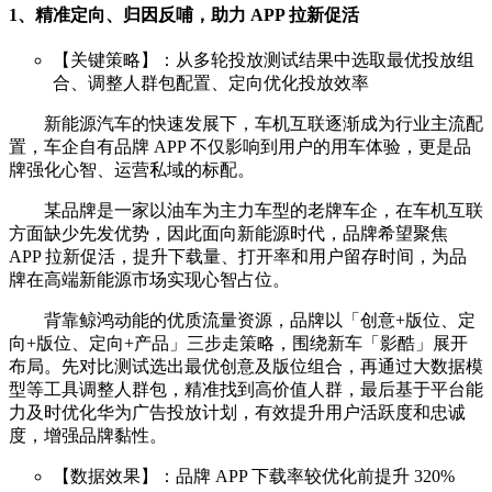
1、精准定向、归因反哺，助力 APP 拉新促活
【关键策略】：从多轮投放测试结果中选取最优投放组
合、调整人群包配置、定向优化投放效率
新能源汽车的快速发展下，车机互联逐渐成为行业主流配
置，车企自有品牌 APP 不仅影响到用户的用车体验，更是品
牌强化心智、运营私域的标配。
某品牌是一家以油车为主力车型的老牌车企，在车机互联
方面缺少先发优势，因此面向新能源时代，品牌希望聚焦
APP 拉新促活，提升下载量、打开率和用户留存时间，为品
牌在高端新能源市场实现心智占位。
背靠鲸鸿动能的优质流量资源，品牌以「创意+版位、定
向+版位、定向+产品」三步走策略，围绕新车「影酷」展开
布局。先对比测试选出最优创意及版位组合，再通过大数据模
型等工具调整人群包，精准找到高价值人群，最后基于平台能
力及时优化华为广告投放计划，有效提升用户活跃度和忠诚
度，增强品牌黏性。
【数据效果】：品牌 APP 下载率较优化前提升 320%