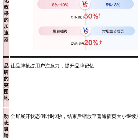
化
效
果
的
加
速
器
品
让品牌抢占用户注意力，提升品牌记忆
牌
的
突
围
地
动
全屏展开状态倒计时2秒，结束后缩放至普通插页大小继续展
态
吸
睛