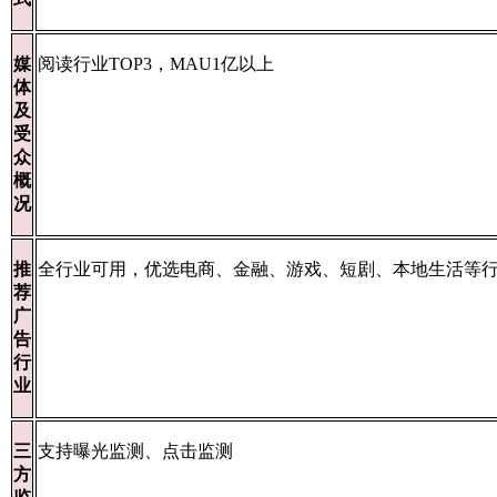
媒
阅读行业TOP3，MAU1亿以上
体
及
受
众
概
况
推
全行业可用，优选电商、金融、游戏、短剧、本地生活等
荐
广
告
行
业
三
支持曝光监测、点击监测
方