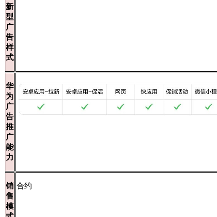
新
型
广
告
样
式
华
为
广
告
推
广
能
力
销
合约
售
模
式