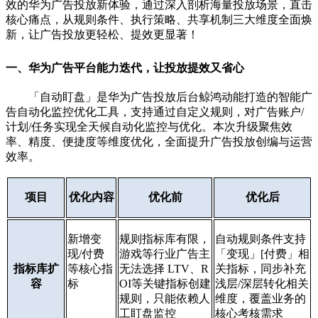
效的华为广告投放新体验，通过深入剖析海量投放场景，直击
核心痛点，从规则条件、执行策略、共享机制三大维度全面焕
新，让广告投放更轻松、提效更显著！
一、华为广告平台能力迭代，让投放提效又省心
「
自动盯盘
」
是
华为广告投放后台
鲸鸿动能打造的智能广
告自动化监控优化工具，支持通过自定义规则，对广告账户/
计划/任务实现全天候自动化监控与优化。本次升级聚焦效
率、精度、便捷度等维度优化，全面提升广告投放创编与运营
效率。
项目
优化内容
优化前
优化后
新增变
规则指标库有限，
自动规则条件支持
现/付费
游戏等行业广告主
「变现」[付费」相
指标库扩
等核心指
无法选择 LTV、R
关指标，同步补充
容
标
OI等关键指标创建
浅层/深层转化相关
规则，只能依赖人
维度，覆盖业务的
工盯盘监控
核心考核需求