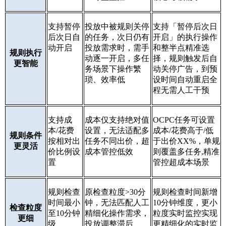
支持暂停
投放中被规则关停
支持「暂停后次日
后次日自
的任务，次日仍有
开启」的执行操作
动开启
投放需求时，需手
和整半点精准选
规则执行
动逐一开启，多任
择，规则触发后自
更智能
务场景下操作繁
动关停广告，到预
琐、效率低
设时间自动重启全
程无需人工干预
支持成
成本仅支持绝对值
OCPC任务可设置
本/花费
设置，无法适配多
成本/花费高于/低
规则条件
按相对出
任务不同出价，超
于出价XX%，单规
更灵活
价比例设
成本管控低效
则覆盖多任务,精准
置
管控超成本场景
规则检查
原检查粒度>30分
规则检查时间新增
时间最小
钟，无法匹配人工
10分钟维度，更小
检查粒度
至10分钟
精细化操作需求，
粒度实时监控实现
更细
级
投放调整滞后
更精细化的实时监